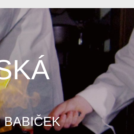
SKÁ
Ě
 BABIČEK