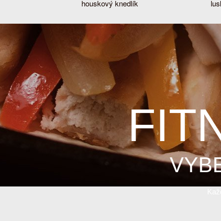
houskový knedlík
lu
FIT
VYB
Každ