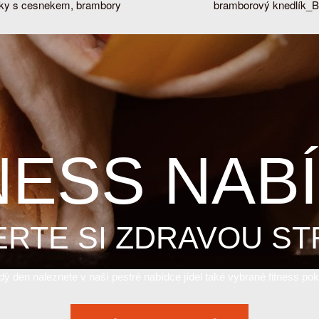
sky s cesnekem, brambory
bramborový knedlík_B
NESS NAB
ERTE SI ZDRAVOU ST
ý den naleznete v naší pestré nabídce jídel také vybrané fitness po