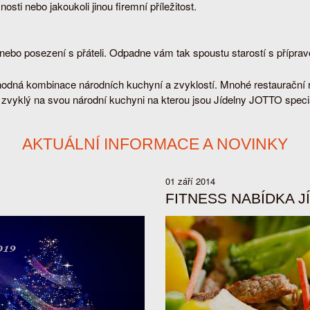
sti nebo jakoukoli jinou firemní příležitost.
 nebo posezení s přáteli. Odpadne vám tak spoustu starostí s přípra
hodná kombinace národních kuchyní a zvyklostí. Mnohé restaurační r
ě zvyklý na svou národní kuchyni na kterou jsou Jídelny JOTTO specia
AKTUÁLNÍ INFORMACE A NOVINKY
01 září 2014
FITNESS NABÍDKA J