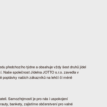
edu předchozího týdne a obsahuje vždy šest druhů jídel
xí. Naše společnost Jídelna JOTTO s.r.o. zavedla v
adě poptávky našich zákazníků na lehčí či méně
teli. Samozřejmostí je pro nás i uspokojení
auty, bankety, zajistíme občerstvení pro valné