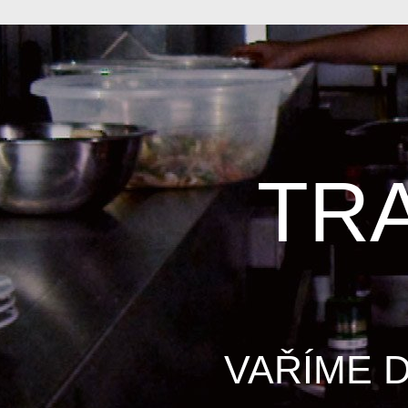
TR
VAŘÍME 