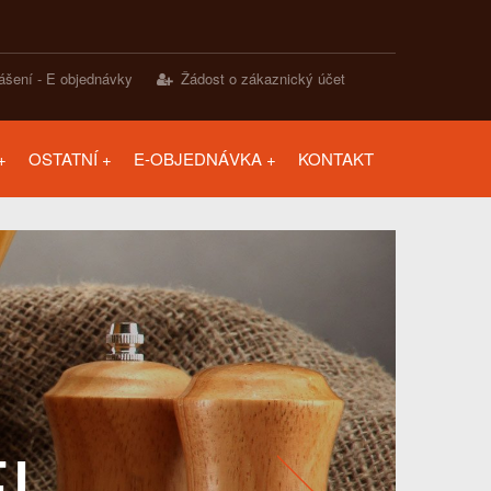
lášení - E objednávky
Žádost o zákaznický účet
OSTATNÍ
E-OBJEDNÁVKA
KONTAKT
EL