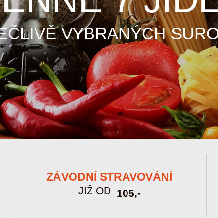
PEČLIVĚ VYBRANÝCH SURO
ZÁVODNÍ STRAVOVÁNÍ
JIŽ OD
105,-