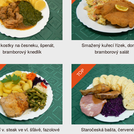
í kostky na česneku, špenát,
Smažený kuřecí řízek, do
bramborový knedlík
bramborový salát
TOP
 v. steak ve vl. šťávě, fazolové
Staročeská bašta, červené 