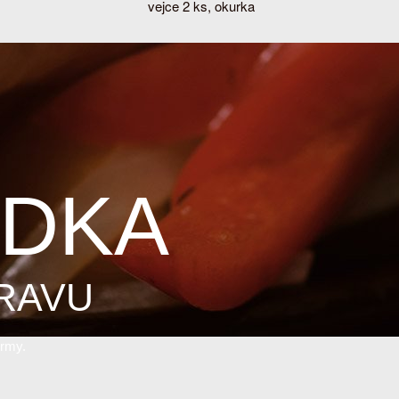
vejce 2 ks, okurka
ÍDKA
RAVU
krmy.