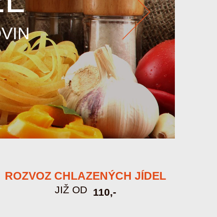
VIN
Next
ROZVOZ CHLAZENÝCH JÍDEL
JIŽ OD
110,-