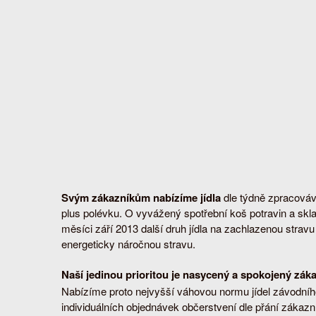
Svým zákazníkům nabízíme jídla
dle týdně zpracováva
plus polévku. O vyvážený spotřební koš potravin a skl
měsíci září 2013 další druh jídla na zachlazenou stra
energeticky náročnou stravu.
Naší jedinou prioritou je nasycený a spokojený záka
Nabízíme proto nejvyšší váhovou normu jídel závodního
individuálních objednávek občerstvení dle přání zákazn