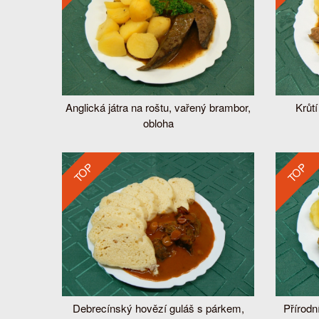
vou,
Anglická játra na roštu, vařený brambor,
Krůt
obloha
TOP
TOP
 knedlík
Debrecínský hovězí guláš s párkem,
Přírodní