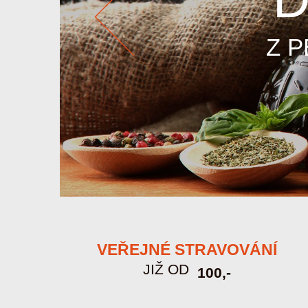
Z 
Prev
VEŘEJNÉ STRAVOVÁNÍ
JIŽ OD
100,-