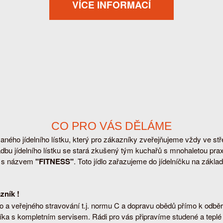
VÍCE INFORMACÍ
CO PRO VÁS DĚLÁME
ného jídelního lístku, který pro zákazníky zveřejňujeme vždy ve stř
adbu jídelního lístku se stará zkušený tým kuchařů s mnohaletou pra
vu s názvem
"FITNESS"
. Toto jídlo zařazujeme do jídelníčku na zákl
zník !
 a veřejného stravování t.j.
normu C
a dopravu obědů přímo k odběra
íka s kompletním servisem. Rádi pro vás připravíme studené a teplé r