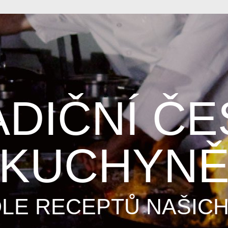
ADIČNÍ ČE
KUCHYN
DLE RECEPTŮ NAŠICH