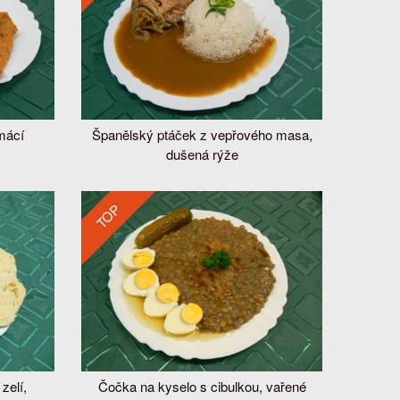
mácí
Španělský ptáček z vepřového masa,
Sma
dušená rýže
TOP
TOP
zelí,
Čočka na kyselo s cibulkou, vařené
Husarsk