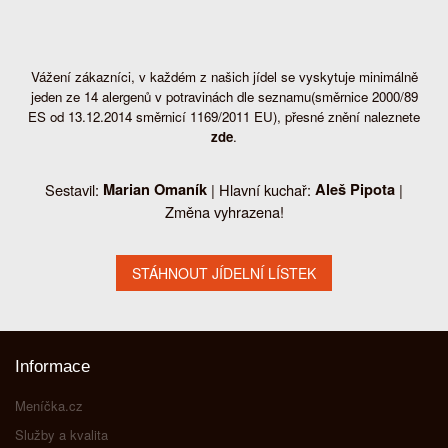
Vážení zákazníci, v každém z našich jídel se vyskytuje minimálně
jeden ze 14 alergenů v potravinách dle seznamu(směrnice 2000/89
ES od 13.12.2014 směrnicí 1169/2011 EU), přesné znění naleznete
zde
.
Sestavil:
Marian Omaník
| Hlavní kuchař:
Aleš Pipota
|
Změna vyhrazena!
Informace
Meníčka.cz
Služby a kvalita