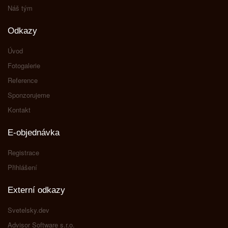
Náš tým
Odkazy
Úvod
Fotogalerie
Reference
Sponzorujeme
Kontakt
E-objednávka
Registrace
Přihlášení
Externí odkazy
Svetelsky.dev
Advisor Software s.r.o.