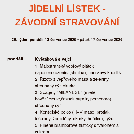
JÍDELNÍ LÍSTEK -
ZÁVODNÍ STRAVOVÁNÍ
29. týden pondělí 13 července 2026 - pátek 17 července 2026
pondělí
Květáková s vejci
Malostranský vepřový plátek
(v.pečeně,uzenina,slanina), houskový knedlík
Rizoto z vepřového masa a zeleniny,
strouhaný sýr, okurka
Špagety "MILANESE" (mleté
hovězí,cibule,česnek,papriky,pomodoro),
strouhaný sýr
Konšelské peklo (H+V maso, protlak,
feferony, žampióny, okurky, hořčice), rýže
Plněné bramborové taštičky s tvarohem a
cukrem