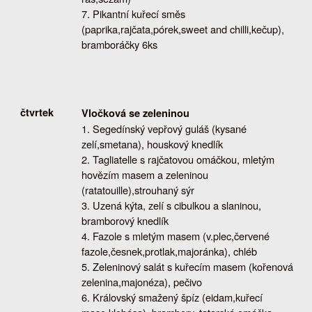
Pikantní kuřecí směs
(paprika,rajčata,pórek,sweet and chilli,kečup),
bramboráčky 6ks
čtvrtek
Vločková se zeleninou
Segedínský vepřový guláš (kysané
zelí,smetana), houskový knedlík
Tagliatelle s rajčatovou omáčkou, mletým
hovězím masem a zeleninou
(ratatouille),strouhaný sýr
Uzená kýta, zelí s cibulkou a slaninou,
bramborový knedlík
Fazole s mletým masem (v.plec,červené
fazole,česnek,protlak,majoránka), chléb
Zeleninový salát s kuřecím masem (kořenová
zelenina,majonéza), pečivo
Královský smažený špíz (eidam,kuřecí