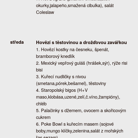
okurky,jalapeño,smažená cibulka), salát
Coleslaw
středa
Hovězí s těstovinou a drožďovou zavářkou
Hovězí kostky na česneku, špenát,
bramborový knedlík
Mexický vepřový guláš (hrášek,sýr), rýže risi
bisi
Kuřecí nudličky s nivou
(smetana,pórek,bešamel), těstoviny
Staropolský bigos (H+V
maso,klobása,uzené,zelí,č.víno,žampióny),
chléb
Palačinky s džemem, ovocem a skořicovým
cukrem
Poke Bowl s kuřecím masem (sojové
boby,mungo klíčky,zelenina,salát z mořských
řas,sezam)