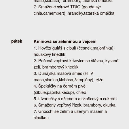
maso,klobása), brambory, tatarská omáčka
Smažené sýrové TRIO (gouda,sýr
cihla,camembert), hranolky,tatarská omáčka
pátek
Kmínová se zeleninou a vejcem
Hovězí guláš s cibulí (česnek,majoránka),
houskový knedlík
Pečená vepřová krkovice se šťávou, kysané
zelí, bramborový knedlík
Dunajská masová směs (H+V
maso,slanina,klobása,žampióny), rýže
Špekáčky na černém pivě
(cibule,paprika,kečup), chléb
Lívanečky s džemem a skořicovým cukrem
Smažený vepřový řízek, brambory, okurka
Gnocchi se zelím a uzeným masem a
cibulkou