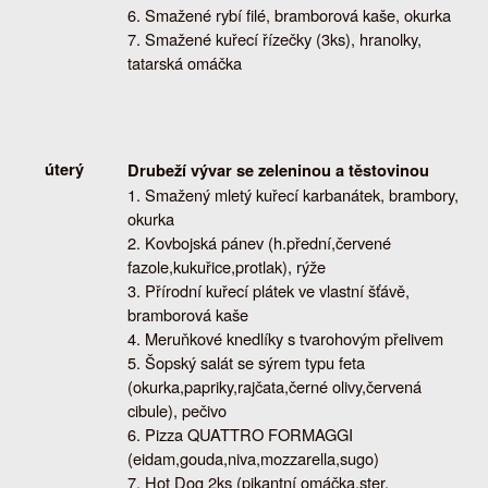
Smažené rybí filé, bramborová kaše, okurka
Smažené kuřecí řízečky (3ks), hranolky,
tatarská omáčka
úterý
Drubeží vývar se zeleninou a těstovinou
Smažený mletý kuřecí karbanátek, brambory,
okurka
Kovbojská pánev (h.přední,červené
fazole,kukuřice,protlak), rýže
Přírodní kuřecí plátek ve vlastní šťávě,
bramborová kaše
Meruňkové knedlíky s tvarohovým přelivem
Šopský salát se sýrem typu feta
(okurka,papriky,rajčata,černé olivy,červená
cibule), pečivo
Pizza QUATTRO FORMAGGI
(eidam,gouda,niva,mozzarella,sugo)
Hot Dog 2ks (pikantní omáčka,ster.