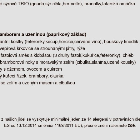
sýrové TRIO (gouda,sýr cihla,hermelín), hranolky,tatarská omáčka
ramborem a uzeninou (paprikový základ)
kantní kostky (feferonky,kečup,hořčice,červené víno), houskový knedlík
epřová krkovice se strouhanými játry, rýže
fazolová směs s klobásou (3 druhy fazolí,kukuřice,feferonky), chléb
bramborové noky s moravským zelím (cibulka,slanina,uzené kousky)
ky s džemem, ovocem a cukrem
 kuřecí řízek, brambory, okurka
 se zelím a uzeným masem a cibulkou
z našich jídel se vyskytuje minimálně jeden ze 14 alergenů v potravinách 
ES od 13.12.2014 směrnicí 1169/2011 EU), přesné znění naleznete
zde
.