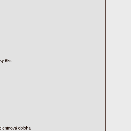
čky 6ks
zeleninová obloha