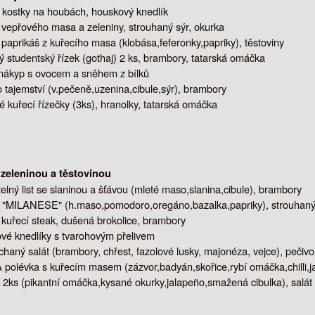
 kostky na houbách, houskový knedlík
 vepřového masa a zeleniny, strouhaný sýr, okurka
 paprikáš z kuřecího masa (klobása,feferonky,papriky), těstoviny
studentský řízek (gothaj) 2 ks, brambory, tatarská omáčka
nákyp s ovocem a sněhem z bílků
 tajemství (v.pečeně,uzenina,cibule,sýr), brambory
kuřecí řízečky (3ks), hranolky, tatarská omáčka
 zeleninou a těstovinou
elný list se slaninou a šťávou (mleté maso,slanina,cibule), brambory
 "MILANESE" (h.maso,pomodoro,oregáno,bazalka,papriky), strouhaný
 kuřecí steak, dušená brokolice, brambory
vé knedlíky s tvarohovým přelivem
chaný salát (brambory, chřest, fazolové lusky, majonéza, vejce), pečivo
olévka s kuřecím masem (zázvor,badyán,skořice,rybí omáčka,chilli,ja
2ks (pikantní omáčka,kysané okurky,jalapeño,smažená cibulka), salát