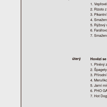
Vepřové
Rizoto z
Pikantní
Smažený 
Rýžový 
Farářovo
Smažené 
úterý
Hovězí se
Plněný z
Špagety
Přírodní
Meruňko
Jarní mí
PHO GA p
Hot Dog 