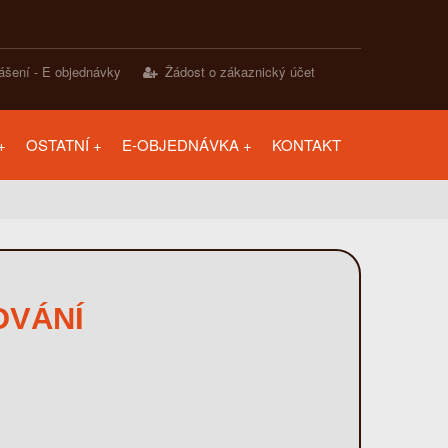
lášení - E objednávky
Žádost o zákaznický účet
OSTATNÍ
E-OBJEDNÁVKA
KONTAKT
OVÁNÍ