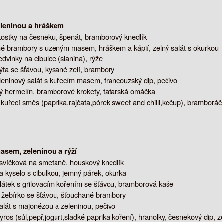
eleninou a hráškem
ostky na česneku, špenát, bramborový knedlík
é brambory s uzeným masem, hráškem a kápií, zelný salát s okurkou
ledvinky na cibulce (slanina), rýže
ta se šťávou, kysané zelí, brambory
leninový salát s kuřecím masem, francouzský dip, pečivo
 hermelín, bramborové krokety, tatarská omáčka
 kuřecí směs (paprika,rajčata,pórek,sweet and chilli,kečup), bramborá
asem, zeleninou a rýží
svíčková na smetaně, houskový knedlík
 kyselo s cibulkou, jemný párek, okurka
látek s grilovacím kořením se šťávou, bramborová kaše
 žebírko se šťávou, šťouchané brambory
alát s majonézou a zeleninou, pečivo
yros (sůl,pepř,jogurt,sladké paprika,koření), hranolky, česnekový dip, 