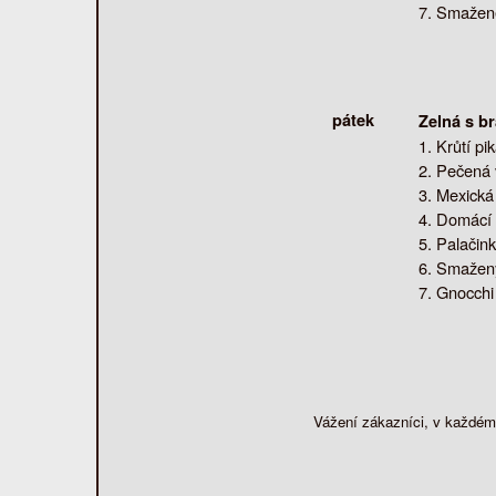
Smažené 
pátek
Zelná s b
Krůtí pi
Pečená v
Mexická 
Domácí 
Palačin
Smažený
Gnocchi
Vážení zákazníci, v každém 