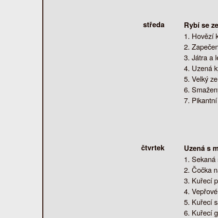
středa
Rybí se z
Hovězí k
Zapečen
Játra a 
Uzená ký
Velký ze
Smažený
Pikantní
čtvrtek
Uzená s m
Sekaná 
Čočka na
Kuřecí p
Vepřové
Kuřecí s
Kuřecí g