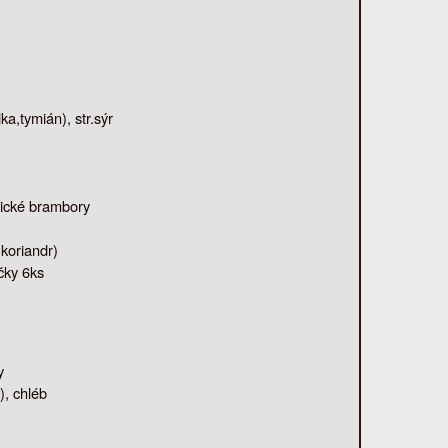
,tymián), str.sýr
rické brambory
,koriandr)
čky 6ks
y
), chléb