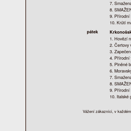
Smažená 
SMAŽENÝ 
Přírodní
Krůtí m
pátek
Krkonošsk
Hovězí n
Čertovy v
Zapečené
Přírodní
Plněné b
Moravský
Smažená 
SMAŽENÝ 
Přírodní
Italské
Vážení zákazníci, v každém 