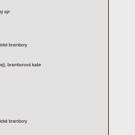
ý sýr
rické brambory
olej), bramborová kaše
rické brambory