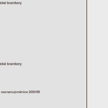
rické brambory
rické brambory
dle seznamu(směrnice 2000/89