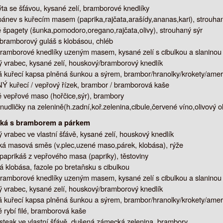
ta se šťávou, kysané zelí, bramborové knedlíky
ánev s kuřecím masem (paprika,rajčata,arašídy,ananas,kari), strouhan
 špagety (šunka,pomodoro,oregano,rajčata,olivy), strouhaný sýr
 bramborový guláš s klobásou, chléb
ramborové knedlíky uzeným masem, kysané zelí s cibulkou a slaninou
 vrabec, kysané zelí, houskový/bramborový knedlík
kuřecí kapsa plněná šunkou a sýrem, brambor/hranolky/krokety/ame
kuřecí / vepřový řízek, brambor / bramborová kaše
 vepřové maso (hořčice,sýr), brambory
nudličky na zelenině(h.zadní,koř.zelenina,cibule,červené víno,olivový 
ská s bramborem a párkem
 vrabec ve vlastní šťávě, kysané zelí, houskový knedlík
á masová směs (v.plec,uzené maso,párek, klobása), rýže
 paprikáš z vepřového masa (papriky), těstoviny
á klobása, fazole po bretaňsku s cibulkou
ramborové knedlíky uzeným masem, kysané zelí s cibulkou a slaninou
 vrabec, kysané zelí, houskový/bramborový knedlík
kuřecí kapsa plněná šunkou a sýrem, brambor/hranolky/krokety/ame
rybí filé, bramborová kaše
steak ve vlastní šťávě, dušená zámecká zelenina, brambory