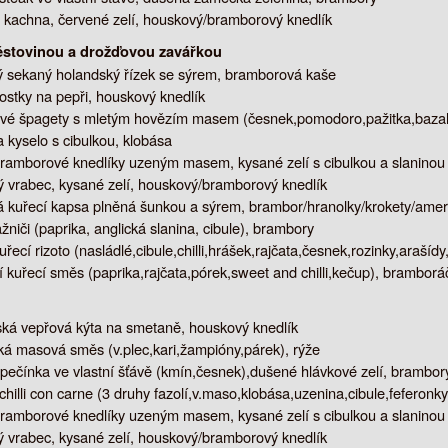
kachna, červené zelí, houskový/bramborový knedlík
těstovinou a drožďovou zavářkou
sekaný holandský řízek se sýrem, bramborová kaše
ostky na pepři, houskový knedlík
é špagety s mletým hovězím masem (česnek,pomodoro,pažitka,bazalka
 kyselo s cibulkou, klobása
ramborové knedlíky uzeným masem, kysané zelí s cibulkou a slaninou
 vrabec, kysané zelí, houskový/bramborový knedlík
kuřecí kapsa plněná šunkou a sýrem, brambor/hranolky/krokety/ame
žniči (paprika, anglická slanina, cibule), brambory
uřecí rizoto (nasládlé,cibule,chilli,hrášek,rajčata,česnek,rozinky,arašídy
í kuřecí směs (paprika,rajčata,pórek,sweet and chilli,kečup), bramborá
á vepřová kýta na smetaně, houskový knedlík
á masová směs (v.plec,kari,žampióny,párek), rýže
pečínka ve vlastní šťávě (kmín,česnek),dušené hlávkové zelí, brambor
hilli con carne (3 druhy fazolí,v.maso,klobása,uzenina,cibule,feferonky
ramborové knedlíky uzeným masem, kysané zelí s cibulkou a slaninou
 vrabec, kysané zelí, houskový/bramborový knedlík