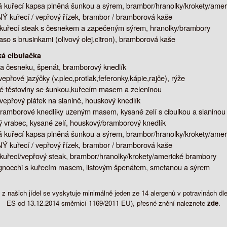
kuřecí kapsa plněná šunkou a sýrem, brambor/hranolky/krokety/ame
kuřecí / vepřový řízek, brambor / bramborová kaše
 kuřecí steak s česnekem a zapečeným sýrem, hranolky/brambory
aso s brusinkami (olivový olej,citron), bramborová kaše
á cibulačka
a česneku, špenát, bramborový knedlík
epřové jazýčky (v.plec,protlak,feferonky,kápie,rajče), rýže
 těstoviny se šunkou,kuřecím masem a zeleninou
 vepřový plátek na slanině, houskový knedlík
ramborové knedlíky uzeným masem, kysané zelí s cibulkou a slaninou
 vrabec, kysané zelí, houskový/bramborový knedlík
kuřecí kapsa plněná šunkou a sýrem, brambor/hranolky/krokety/ame
kuřecí / vepřový řízek, brambor / bramborová kaše
 kuřecí/vepřový steak, brambor/hranolky/krokety/americké brambory
 gnocchi s kuřecím masem, listovým špenátem, smetanou a sýrem
z našich jídel se vyskytuje minimálně jeden ze 14 alergenů v potravinách 
ES od 13.12.2014 směrnicí 1169/2011 EU), přesné znění naleznete
zde
.