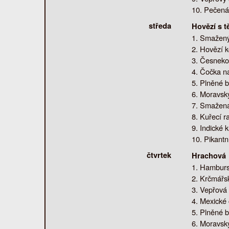
Pečená 
středa
Hovězí s 
Smažený 
Hovězí k
Česnekov
Čočka na
Plněné b
Moravský
Smažená 
Kuřecí ra
Indické k
Pikantn
čtvrtek
Hrachová
Hambursk
Krčmářsk
Vepřová 
Mexické c
Plněné b
Moravský