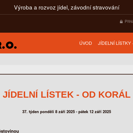
Výroba a rozvoz jídel, závodní stravování
Přih
ÚVOD
JÍDELNÍ LÍSTKY
JÍDELNÍ LÍSTEK - OD KORÁL
37. týden pondělí 8 září 2025 - pátek 12 září 2025
ěstovinou