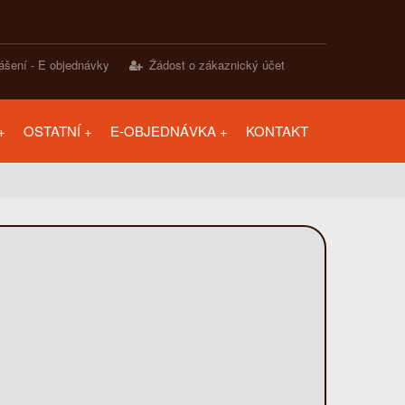
lášení - E objednávky
Žádost o zákaznický účet
OSTATNÍ
E-OBJEDNÁVKA
KONTAKT