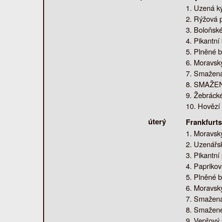
Uzená ký
Rýžová p
Boloňské
Pikantní
Plněné b
Moravský
Smažená 
SMAŽENÝ 
Žebrácké
Hovězí 
úterý
Frankfurt
Moravský
Uzenářsk
Pikantní
Paprikov
Plněné b
Moravský
Smažená 
Smažené 
Vepřový 