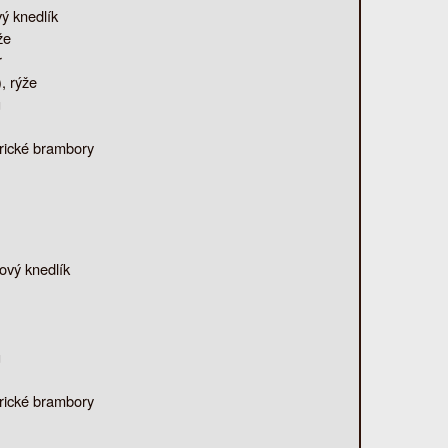
vý knedlík
že
r
, rýže
u
rické brambory
ový knedlík
u
rické brambory