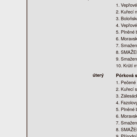
Vepřové 
Kuřecí n
Boloňské
Vepřové 
Plněné 
Moravsk
Smažená
SMAŽENÝ
Smažený
Krůtí m
úterý
Pórková s
Pečené 
Kuřecí 
Zálesáck
Fazolový
Plněné 
Moravsk
Smažená
SMAŽENÝ
Přírodn