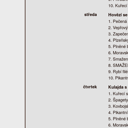
Kuřecí
středa
Hovězí se
Pečená 
Vepřový 
Zapečen
Plzeňsk
Plněné 
Moravsk
Smažená
SMAŽENÝ
Rybí fil
Pikant
čtvrtek
Kulajda 
Kuřecí s
Špagety
Kovbojsk
Pikantní
Plněné 
Moravsk