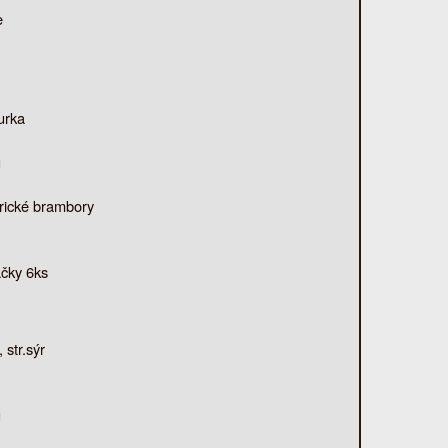
e
urka
u
rické brambory
áčky 6ks
str.sýr
u