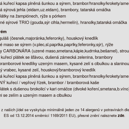
 kuřecí kapsa plněná šunkou a sýrem, brambor/hranolky/krokety/ame
 sýrová jehla (eidam,uz.eidam), brambory, tatarská omáčka
plátky na žampiónech, rýže s pórkem
é sýrové TRIO (gouda,sýr cihla,hermelín), hranolky,tatarská omáčka
rém
guláš (česnek,majoránka,feferonky), houskový knedlík
é maso se sýrem (v.plec,sl.paprika,papriky,feferonky,sýr), rýže
ny CARBONÁRA (uzené maso,smetana,kápie,kudrnka,bešamel), strou
í kuřecí plátek se šťávou, dušená zámecká zelenina, brambory
bramborové knedlíky uzeným masem, kysané zelí s cibulkou a slanino
ý vrabec, kysané zelí, houskový/bramborový knedlík
 kuřecí kapsa plněná šunkou a sýrem, brambor/hranolky/krokety/ame
 kuřecí / vepřový řízek, brambor / bramborová kaše
látek s dušenou brokolicí v kari omáčce (divoké koření,smetana,b.víno)
i se zelím a uzeným masem a cibulkou
z našich jídel se vyskytuje minimálně jeden ze 14 alergenů v potravinách 
ES od 13.12.2014 směrnicí 1169/2011 EU), přesné znění naleznete
zde
.