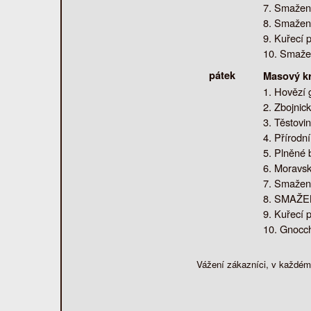
Smažená
Smažená
Kuřecí 
Smažen
pátek
Masový k
Hovězí 
Zbojnick
Těstovi
Přírodn
Plněné 
Moravsk
Smažená
SMAŽENÝ
Kuřecí p
Gnocch
Vážení zákazníci, v každém 