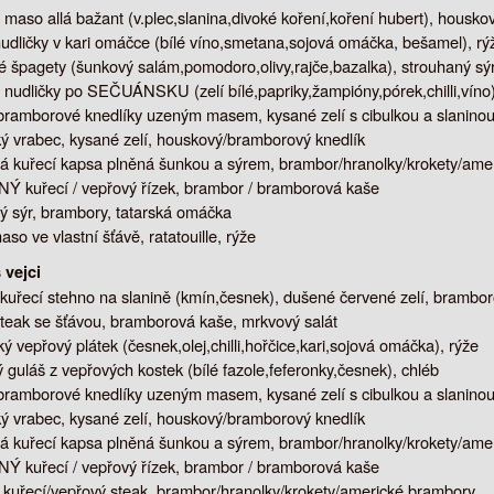
maso allá bažant (v.plec,slanina,divoké koření,koření hubert), housko
udličky v kari omáčce (bílé víno,smetana,sojová omáčka, bešamel), rý
 špagety (šunkový salám,pomodoro,olivy,rajče,bazalka), strouhaný sý
nudličky po SEČUÁNSKU (zelí bílé,papriky,žampióny,pórek,chilli,víno)
bramborové knedlíky uzeným masem, kysané zelí s cibulkou a slanino
ý vrabec, kysané zelí, houskový/bramborový knedlík
 kuřecí kapsa plněná šunkou a sýrem, brambor/hranolky/krokety/ame
 kuřecí / vepřový řízek, brambor / bramborová kaše
 sýr, brambory, tatarská omáčka
aso ve vlastní šťávě, ratatouille, rýže
 vejci
kuřecí stehno na slanině (kmín,česnek), dušené červené zelí, brambor
steak se šťávou, bramborová kaše, mrkvový salát
ý vepřový plátek (česnek,olej,chilli,hořčice,kari,sojová omáčka), rýže
 guláš z vepřových kostek (bílé fazole,feferonky,česnek), chléb
bramborové knedlíky uzeným masem, kysané zelí s cibulkou a slanino
ý vrabec, kysané zelí, houskový/bramborový knedlík
 kuřecí kapsa plněná šunkou a sýrem, brambor/hranolky/krokety/ame
 kuřecí / vepřový řízek, brambor / bramborová kaše
í kuřecí/vepřový steak, brambor/hranolky/krokety/americké brambory