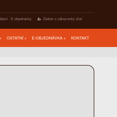
lášení - E objednávky
Žádost o zákaznický účet
OSTATNÍ
E-OBJEDNÁVKA
KONTAKT