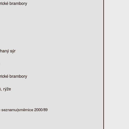
rické brambory
haný sýr
u
rické brambory
, rýže
dle seznamu(směrnice 2000/89