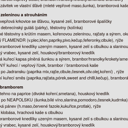
 závitek ve vlastní šťávě (mleté vepřové maso,šunka), bramborová kaš
 zeleninou a strouháním
vepřová krkovice se šťávou, kysané zelí, bramborové špalíčky
debrecínský guláš (párky), těstoviny (kolínka)
é těstoviny s krůtím masem, kořenovou zeleninou, rajčaty a sýrem, ok
ý FLAMENDR (v.plec,křen,papriky,pivo,kečup,feferonky,cibule), rýže
bramborové knedlíky uzeným masem, kysané zelí s cibulkou a slanino
ý vrabec, kysané zelí, houskový/bramborový knedlík
 kuřecí kapsa plněná šunkou a sýrem, brambor/hranolky/krokety/ame
 kuřecí / vepřový řízek, brambor / bramborová kaše
é po Jadransku (paprika mix,rajče,cibule,česnek,oliv.olej,koření) , rýže
ní kuřecí směs (paprika,rajčata,pórek,sweet and chilli,kečup), brambor
s bramborem
tehno na paprice (divoké koření,smetana), houskový knedlík
 po NEAPOLSKU (šunka,bílé víno,slanina,pomodoro,česnek,kudrnka), 
á pánev (h.maso,červené fazole,kukuřice,protlak), rýže
 klobása, hrachová kaše s cibulkou
bramborové knedlíky uzeným masem, kysané zelí s cibulkou a slanino
ý vrabec, kysané zelí, houskový/bramborový knedlík