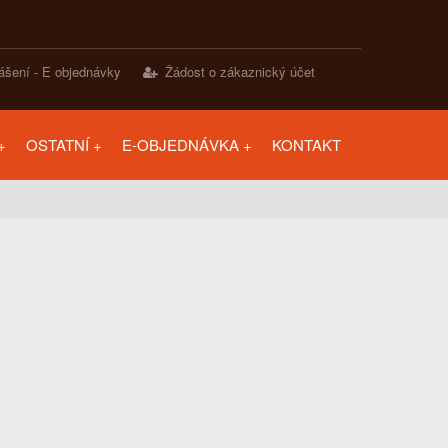
lášení - E objednávky
Žádost o zákaznický účet
OSTATNÍ
E-OBJEDNÁVKA
KONTAKT