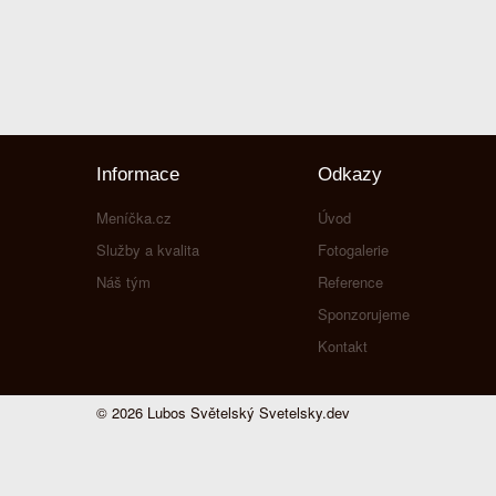
Informace
Odkazy
Meníčka.cz
Úvod
Služby a kvalita
Fotogalerie
Náš tým
Reference
Sponzorujeme
Kontakt
© 2026 Lubos Světelský
Svetelsky.dev