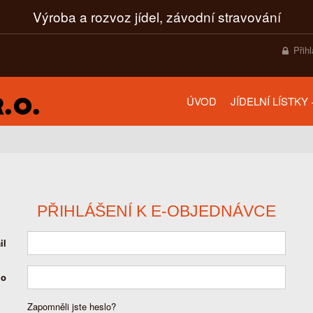
Výroba a rozvoz jídel, závodní stravování
Přih
ÚVOD
JÍDELNÍ LÍSTKY
PŘIHLÁŠENÍ K E-OBJEDNÁVCE
il
lo
Zapomněli jste heslo?