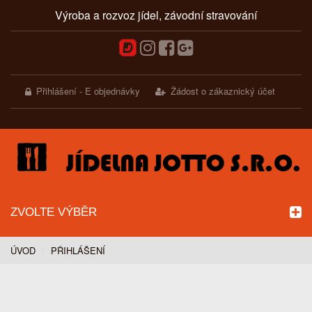
Výroba a rozvoz jídel, závodní stravování
Přihlášení - E objednávky
Žádost o zákaznický účet
ZVOLTE VÝBĚR
ÚVOD
PŘIHLÁŠENÍ