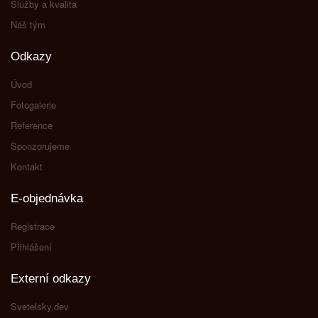
Služby a kvalita
Náš tým
Odkazy
Úvod
Fotogalerie
Reference
Sponzorujeme
Kontakt
E-objednávka
Registrace
Přihlášení
Externí odkazy
Svetelsky.dev