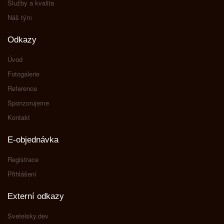
Služby a kvalita
Náš tým
Odkazy
Úvod
Fotogalerie
Reference
Sponzorujeme
Kontakt
E-objednávka
Registrace
Přihlášení
Externí odkazy
Svetelsky.dev