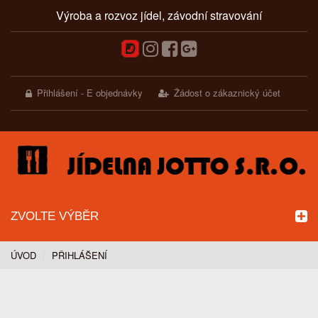
Výroba a rozvoz jídel, závodní stravování
Přihlášení - E objednávky
Žádost o zákaznický účet
ZVOLTE VÝBĚR
ÚVOD
PŘIHLÁŠENÍ