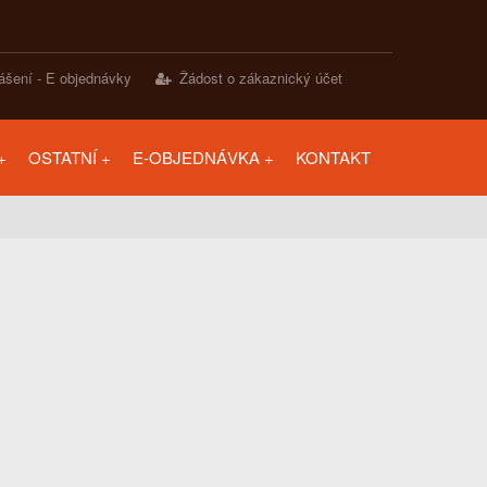
lášení - E objednávky
Žádost o zákaznický účet
OSTATNÍ
E-OBJEDNÁVKA
KONTAKT