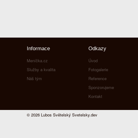
Informace
Odkazy
Meníčka.cz
Úvod
Služby a kvalita
Fotogalerie
Náš tým
Reference
Sponzorujeme
Kontakt
© 2026 Lubos Světelský
Svetelsky.dev