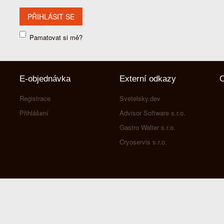
Pamatovat si mě?
E-objednávka
Externí odkazy
O
Registrace
Svetelsky.dev
Přihlášení
Advisor Software s.r.o.
Gastro Walter s.r.o.
Cryoservis s.r.o.