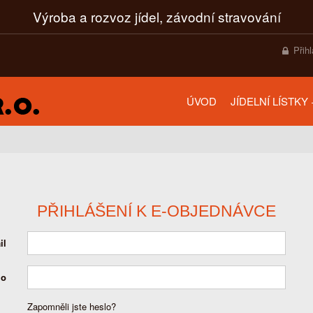
Výroba a rozvoz jídel, závodní stravování
Přih
ÚVOD
JÍDELNÍ LÍSTKY
PŘIHLÁŠENÍ K E-OBJEDNÁVCE
il
lo
Zapomněli jste heslo?